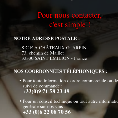
Pour nous contacter,
c'est simple !
NOTRE ADRESSE POSTALE :
S.C.E.A CHÂTEAUX G. ARPIN
73, chemin de Maillet
33330 SAINT EMILION - France
NOS COORDONNÉES TÉLÉPHONIQUES :
Pour toute information d'ordre commerciale ou de
suivi de commande :
+33(0)9 71 58 23 49
Pour un conseil technique ou tout autre informati
générale sur nos vins :
+33 (0)6 22 08 70 56